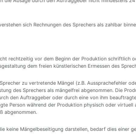
fern die Absage durch den Auftraggeber nicht mindestens 2
, verstehen sich Rechnungen des Sprechers als zahlbar bi
cht rechtzeitig vor dem Beginn der Produktion schriftlich 
usgestaltung dem freien künstlerischen Ermessen des Sprech
precher zu vertretende Mängel (z.B. Aussprachefehler ode
istung des Sprechers als mängelfrei abgenommen. Die Produk
ch den Auftraggeber oder durch eine von ihm beauftragt
gte Person während der Produktion physisch oder virtuell a
mäß abgenommen.
e keine Mängelbeseitigung darstellen, bedarf dies einer 